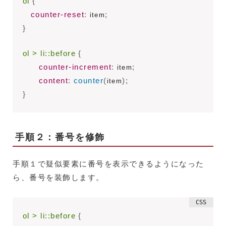
ol
{
counter-reset
:
;
 item
}
ol > li::before
{
counter-increment
:
;
 item
content
:
counter
(
)
;
item
}
手順２：番号を修飾
手順１で疑似要素に番号を表示できるようになった
ら、番号を装飾します。
ol > li::before
{