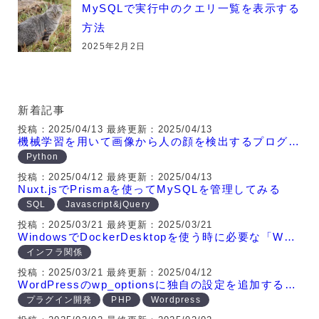
MySQLで実行中のクエリ一覧を表示する
方法
2025年2月2日
新着記事
投稿：2025/04/13
最終更新：2025/04/13
機械学習を用いて画像から人の顔を検出するプログラム
Python
投稿：2025/04/12
最終更新：2025/04/13
Nuxt.jsでPrismaを使ってMySQLを管理してみる
SQL
Javascript&jQuery
投稿：2025/03/21
最終更新：2025/03/21
WindowsでDockerDesktopを使う時に必要な「WSLコマンド」とは
インフラ関係
投稿：2025/03/21
最終更新：2025/04/12
WordPressのwp_optionsに独自の設定を追加する方法
プラグイン開発
PHP
Wordpress