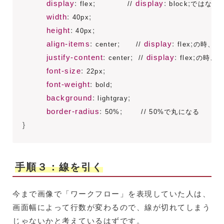
display
:
;
display
:
;
 flex
            // 
 block
ではなく、f
width
:
;
 40px
height
:
;
 40px
align-items
:
;
display
:
;
 center
      // 
 flex
の時、上
justify-content
:
;
display
:
;
 center
  // 
 flex
の時、左
font-size
:
;
 22px
font-weight
:
;
 bold
background
:
;
 lightgray
border-radius
:
;
 50%
}
手順３：線を引く
今まで画像で「ワークフロー」を表現していた人は、
画面幅によって行数が変わるので、線が切れてしまう
じゃないかと考えているはずです。