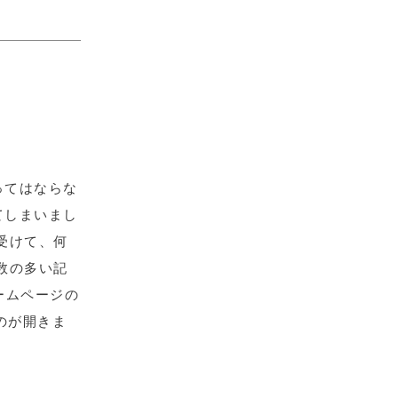
ってはならな
てしまいまし
受けて、何
数の多い記
ームページの
のが開きま