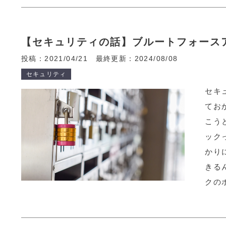
【セキュリティの話】ブルートフォース
投稿：2021/04/21
最終更新：2024/08/08
セキュリティ
セキ
てお
こう
ック
かり
きる
クの