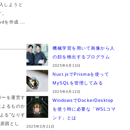
導入しようと
す。
wdを作成 ...
機械学習を用いて画像から人
の顔を検出するプログラム
2025年4月13日
Nuxt.jsでPrismaを使って
MySQLを管理してみる
2025年4月12日
バーを運営す
WindowsでDockerDesktop
によるものか
を使う時に必要な「WSLコマ
よる"なりす
ンド」とは
る原因とし
2025年3月21日