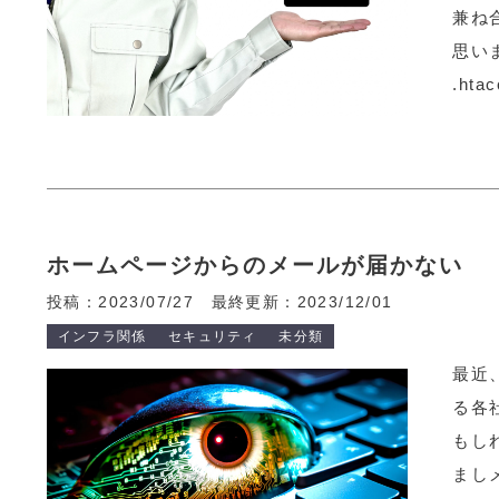
兼ね
思い
.hta
ホームページからのメールが届かない
投稿：2023/07/27
最終更新：2023/12/01
インフラ関係
セキュリティ
未分類
最近
る各
もし
まし