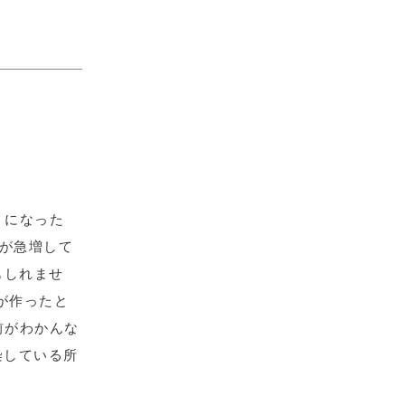
うになった
ジ数が急増して
もしれませ
ーが作ったと
前がわかんな
感染している所