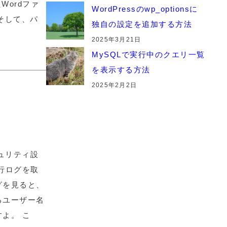
Wordファ
WordPressのwp_optionsに
そして、パ
独自の設定を追加する方法
2025年3月21日
MySQLで実行中のクエリ一覧
を表示する方法
2025年2月2日
キュリティ設
行ログを取
グを見ると、
るユーザー名
よ。 こ