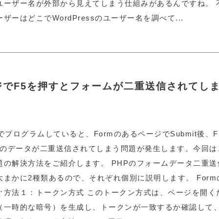
ユーザー名が外部から見えてしまう仕組みがあるんですね。 
ザーはどこでWordPressのユーザー名を調べて...
ージでF5を押すとフォームが二重送信されてし
Pでプログラムしていると、FormのあるページでSubmit後、
rmのデータが二重送信されてしまう問題が発生します。今回
題の解決方法をご紹介します。 PHPのフォームデータ二重
大まかに2種類あるので、それぞれ個別に説明します。 For
ぐ方法１：トークン方式 このトークン方式は、ページを開く
（一時的な暗号）を生成し、トークンが一致するか確認して