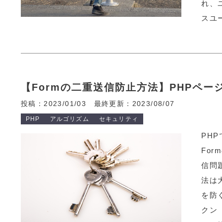
れ、
スユー
【Formの二重送信防止方法】PHPペ
投稿：2023/01/03
最終更新：2023/08/07
PHP
アルゴリズム
セキュリティ
PH
Fo
信問
法は
を防
クン