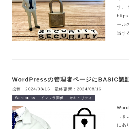
す。
http
ール
当す
WordPressの管理者ページにBASIC
投稿：2024/08/16
最終更新：2024/08/16
Wordpress
インフラ関係
セキュリティ
Wo
しま
にあ