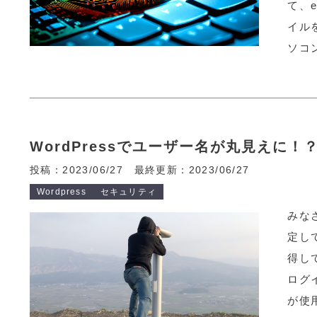
て、e
イル
ソコン
WordPressでユーザー名が丸見えに
投稿：2023/06/27
最終更新：2023/06/27
Wordpress
セキュリティ
みな
定し
得し
ログ
が使