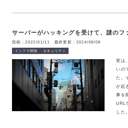
サーバーがハッキングを受けて、謎のフ
投稿：2022/01/11
最終更新：2024/08/08
インフラ関係
セキュリティ
実は
いの
た。
が起
事を
UR
した