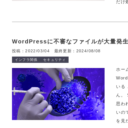
だけ
WordPressに不審なファイルが大量発生
投稿：2022/03/04
最終更新：2024/08/08
インフラ関係
セキュリティ
ホー
Wor
いる
ん。
思わ
いので
を見た