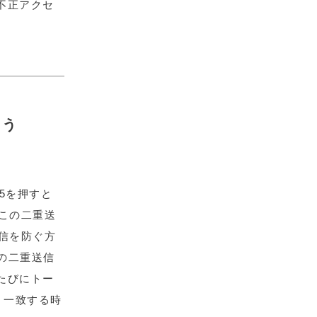
不正アクセ
まう
F5を押すと
はこの二重送
送信を防ぐ方
mの二重送信
たびにトー
、一致する時