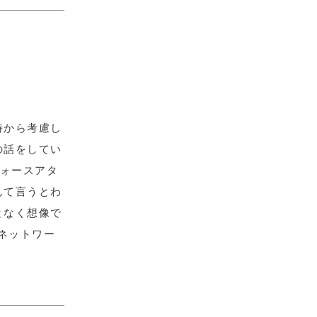
時から考慮し
の話をしてい
フォースアタ
んて言うとわ
となく想像で
ネットワー