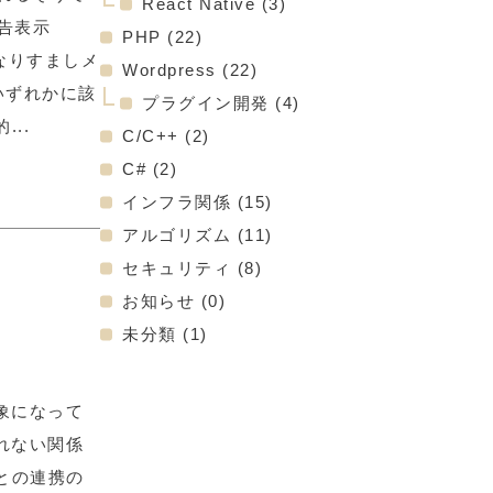
React Native
(3)
告表示
PHP
(22)
ml 『なりすましメ
Wordpress
(22)
いずれかに該
プラグイン開発
(4)
..
C/C++
(2)
C#
(2)
インフラ関係
(15)
アルゴリズム
(11)
セキュリティ
(8)
お知らせ
(0)
未分類
(1)
対象になって
切れない関係
との連携の