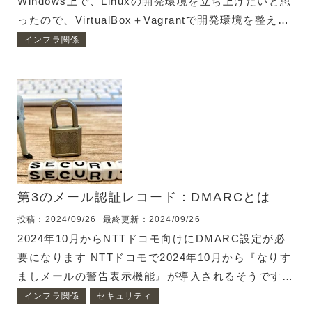
Windows上で、Linuxの開発環境を立ち上げたいと思
ったので、VirtualBox＋Vagrantで開発環境を整えま
す。 1.VirtualBoxをインストールします VirtualBox
インフラ関係
のプログラムは以下のURLからダウンロードできま
す。
https://www.oracle.com/jp/virtualization/technologie
downloads.html 2.Vagrantをインストールします
Vagrantもダウンロードしてインストールします。
https://www.vag...
第3のメール認証レコード：DMARCとは
投稿：2024/09/26
最終更新：2024/09/26
2024年10月からNTTドコモ向けにDMARC設定が必
要になります NTTドコモで2024年10月から『なりす
ましメールの警告表示機能』が導入されるそうです。
情報源：ドコモメール、10月から「なりすましメー
インフラ関係
セキュリティ