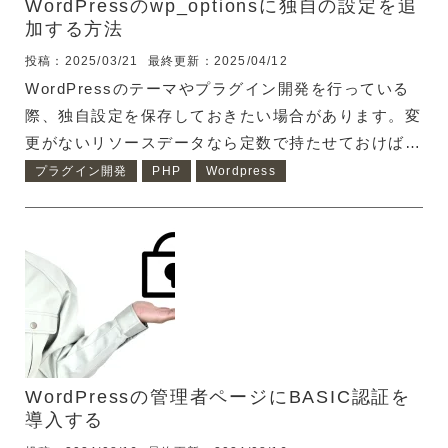
WordPressのwp_optionsに独自の設定を追
加する方法
投稿：2025/03/21
最終更新：2025/04/12
WordPressのテーマやプラグイン開発を行っている
際、独自設定を保存しておきたい場合があります。変
更がないリソースデータなら定数で持たせておけばよ
いですが、ユーザーによって変更が行われる可能性が
プラグイン開発
PHP
Wordpress
ある場合は、データベースに保存しておきたいですよ
ね。 そこで、WordPressに標準で存在している
wp_optionsに設定を追加し、呼び出して使う方法を
ご紹介します。 wp_optionsに設定を保存する時は
add_option() wp_optionsに設定を追加するには
add_option関数を利用します。 <?php // 設定例
add_option("custom_op...
WordPressの管理者ページにBASIC認証を
導入する