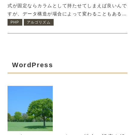
式が固定ならカラムとして持たせてしまえば良いんで
すが、データ構造が場合によって変わることもあると
思います。 例えば、賃貸検索サービスのサイト内で
PHP
アルゴリズム
検索が行われた時の検索条件の履歴データを保存した
い時都道府県だけで絞り込む人も居れば、駅を複数選
択して沿線で探す人も居るでしょう。こだわり検索条
件を組み合わせて、〇〇駅と〇〇駅から徒歩10分以
内のバス・トイレ別などという条件で検索する人も居
WordPress
るでしょう。 それらの様々な条件を検索条件ログと
して持たせる時、データを連想配列化した後、シリア
ライズしてデータベースに保存しておくのが便利で
す。 シリアライズとは シ...