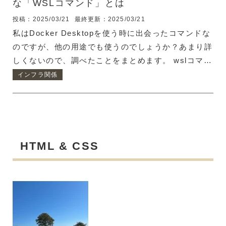
な「WSLコマンド」とは
投稿：2025/03/21
最終更新：2025/03/21
私はDocker Desktopを使う時に出会ったコマンドな
のですが、他の用途でも使うのでしょうか？あまり詳
しくないので、調べたことをまとめます。 wslコマン
ドとは Microsoft Learnによると、「WSL」は
インフラ関係
Windows Subsystem for Linuxの略だそうです。 同
ページにこんな記述が・・・何かあったのかな・・・
WSLのバージョンについて WSLにはバージョンがあ
って、WSL1とWSL2が存在しているようです。これ
らの違いは内部の仕組みがだいぶ違っているようで、
HTML & CSS
用途によって使い分ける必要がありそうです。 WSL1
はVMWareやVirtualBoxなどでLinux...