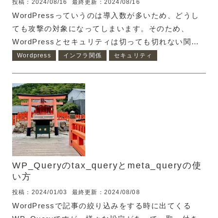
投稿：2024/08/16
最終更新：2024/08/16
WordPressっていうのは導入数が多いため、どうし
ても攻撃の対象になってしまいます。そのため、
WordPressとセキュリティは切っても切れない関係
にあります。 セキュリティになるかわかりません
Wordpress
インフラ関係
セキュリティ
が、別サービスとの連携の兼ね合いもあって、今回
WordPressの管理画面にBASIC認証を導入しようと
思います。 BASIC認証の導入には以下の2つのファイ
ルが必要です。 .htaccess .htpasswd WordPressに
BASIC認証を導入：.htpasswdを作成 まず、BASIC
認証のIDとパスワードを生成しましょう。.htpasswd
を用意する時、LUFTTOOLSさんが便利なの...
WP_Queryのtax_queryとmeta_queryの使
い方
投稿：2024/01/03
最終更新：2024/08/08
WordPressで記事の絞り込みをする時に出てくる