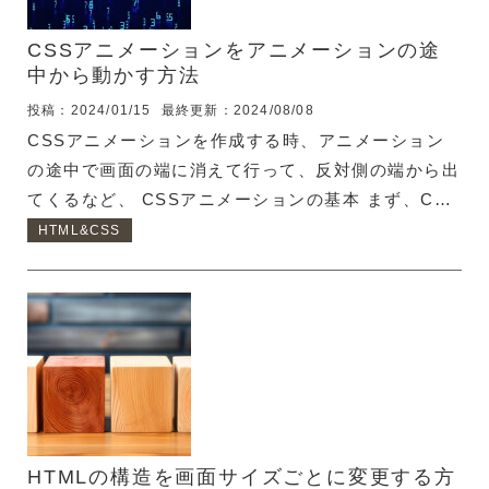
にwidthとheight指定が必要なのか？ PageSpe...
CSSアニメーションをアニメーションの途
中から動かす方法
投稿：2024/01/15
最終更新：2024/08/08
CSSアニメーションを作成する時、アニメーション
の途中で画面の端に消えて行って、反対側の端から出
てくるなど、 CSSアニメーションの基本 まず、CSS
アニメーションの基本をおさらいしておきましょう。
HTML&CSS
animation-name : アニメーション名を指定 一番大切
なアニメーションを指定するプロパティです。
@keyframesで定義したアニメーション名を指定しま
す。 // アニメーションさせる要素
.animation_element { animation-name: move; } //
アニメーションの内容 @keyframes move { 0% {}
100% {} } animat...
HTMLの構造を画面サイズごとに変更する方