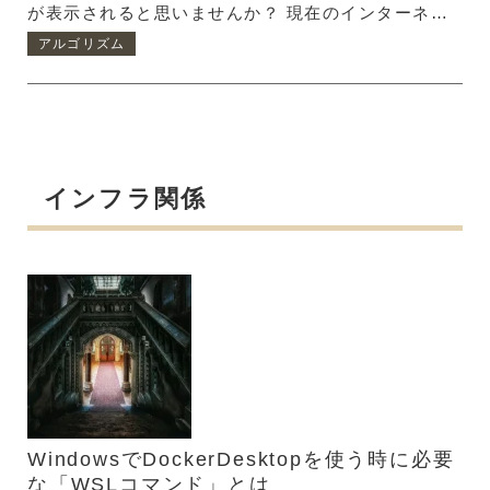
が表示されると思いませんか？ 現在のインターネッ
トやSNSには、ユーザーに最適化された記事や広告
アルゴリズム
が表示される仕組みがある あなたの検索傾向は検索
エンジンやSNSによって、集計されユーザーに最適
化された『興味カテゴリー』として保存されていま
す。あなたが服をたくさん検索すれば『ファッション
好き』として、あなたが車をたくさん検索すれば『乗
インフラ関係
り物好き』として登録されるわけです。そして、企業
が広告出す時、その広告にもカテゴリーが設定され、
あなたの興味カテゴリーに一致する広告が表示される
というわけです。 かつてダ...
WindowsでDockerDesktopを使う時に必要
な「WSLコマンド」とは