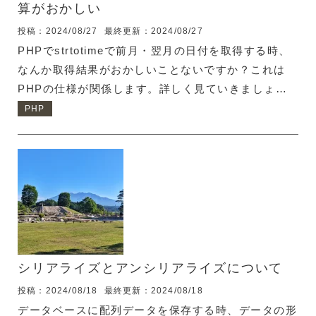
算がおかしい
投稿：2024/08/27
最終更新：2024/08/27
PHPでstrtotimeで前月・翌月の日付を取得する時、
なんか取得結果がおかしいことないですか？これは
PHPの仕様が関係します。詳しく見ていきましょ
う。 strtotime関数で日付の計算結果がおかしくなる
PHP
条件 どんな時にstrtotimeの取得結果がおかしくなる
か月末頃に前月・翌月を取得した時、前月・翌月が
31日無い時におかしくなりがちです。 以下の実行結
果を見てください。 <?php echo date("Y-m-d",
strtotime("2024-01-31 -1 month"))."<br>"; ech...
シリアライズとアンシリアライズについて
投稿：2024/08/18
最終更新：2024/08/18
データベースに配列データを保存する時、データの形