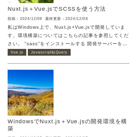
は、それぞれの開発環境でテスト用にDBを持つこと
Nuxt.js＋Vue.jsでSCSSを使う方法
にな...
投稿：2024/12/08
最終更新：2024/12/08
私はWindows上で、Nuxt.js+Vue.jsで開発していま
す。環境構築についてはこちらの記事を参照してくだ
さい。 "sass"をインストールする 開発サーバーを起
動している場合はCtrl+Cで停止させてください。そ
Vue.js
Javascript&jQuery
して、以下のコマンドで"sass"をインストールしてく
ださい。 $ npm install -D sass コマンドの実行が終
わったら、package.jsonを確認して、sassパッケー
ジがインストールされていることを確認してくださ
い。 "dependencies": { "nuxt": "^3.14.1592",...
WindowsでNuxt.js＋Vue.jsの開発環境を構
築