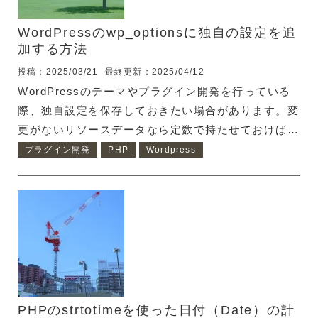
WordPressのwp_optionsに独自の設定を追
加する方法
投稿：2025/03/21
最終更新：2025/04/12
WordPressのテーマやプラグイン開発を行っている
際、独自設定を保存しておきたい場合があります。変
更がないリソースデータなら定数で持たせておけばよ
いですが、ユーザーによって変更が行われる可能性が
プラグイン開発
PHP
Wordpress
ある場合は、データベースに保存しておきたいですよ
ね。 そこで、WordPressに標準で存在している
wp_optionsに設定を追加し、呼び出して使う方法を
ご紹介します。 wp_optionsに設定を保存する時は
add_option() wp_optionsに設定を追加するには
add_option関数を利用します。 <?php // 設定例
add_option("custom_op...
PHPのstrtotimeを使った日付（Date）の計