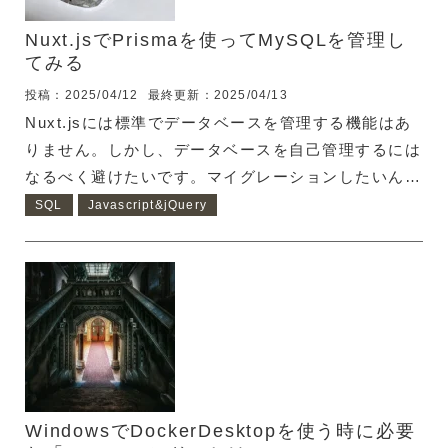
Pythonが言語仕様的に特別機械学習に向いているの
かわかりませんが、機械学習に関連...
Nuxt.jsでPrismaを使ってMySQLを管理し
てみる
投稿：2025/04/12
最終更新：2025/04/13
Nuxt.jsには標準でデータベースを管理する機能はあ
りません。しかし、データベースを自己管理するには
なるべく避けたいです。マイグレーションしたいんで
す。そこでPrismaを使うことにしました。 なぜ、
SQL
Javascript&jQuery
SQLを自己管理したくないか 複数人で開発する時、
それぞれのローカルでDB定義を簡単に合わせること
ができるため 複数人で開発する時にGitを使うのは、
もはや当たり前ですが、Gitにコミットするソースは
ローカルで動作確認ができたコードに限るべきです。
（コミットしてからCI/CDでステージング環境にデプ
ロイして動作テストするのはご法度） ということ
は、それぞれの開発環境でテスト用にDBを持つこと
WindowsでDockerDesktopを使う時に必要
にな...