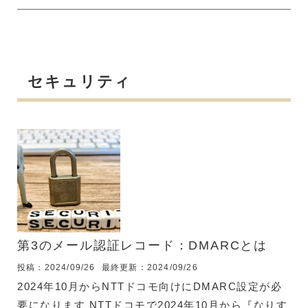
ル」に警告表示
https://www.watch.impress.co.jp/docs/news/1593689
『なりすましメールの警告表示機能』って具体的に何
かというと、以下の２つのいずれかに該当するメール
に警告を表示するという物です。 フィッシング詐欺
セキュリティ
的なメール DNSにDMARCが設定されていないドメ
インからのメール フィッシングメールの警告を表示
するというのが、具体的...
第3のメール認証レコード：DMARCとは
投稿：2024/09/26
最終更新：2024/09/26
2024年10月からNTTドコモ向けにDMARC設定が必
要になります NTTドコモで2024年10月から『なりす