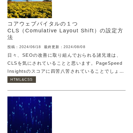
コアウェブバイタルの１つ
CLS（Comulative Layout Shift）の設定方
法
投稿：2024/06/18
最終更新：2024/08/08
日々、SEOの改善に取り組んでおられる諸兄達は、
CLSを気にされていることと思います。PageSpeed
Insightsのスコアに四苦八苦されていることでしょ
う。 そんなPageSpeed Insightsの中で、以下のよう
HTML&CSS
な指摘を受けていませんか？ このように書かれてい
ると、imgタグにwidthとheightを設定しなければい
けないと思ってしまいがちですが・・・ ちょっと待
ってください！ このレスポンシブ対応が当たり前の
時代に「widthとheightを設定しろ！」なんて言われ
るだろうか・・・？ 調べてみた！ CLSのスコア上昇