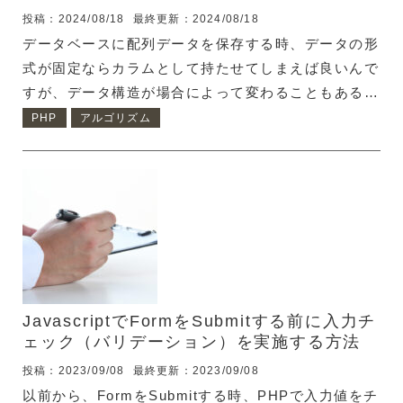
投稿：2024/08/18
最終更新：2024/08/18
データベースに配列データを保存する時、データの形
式が固定ならカラムとして持たせてしまえば良いんで
すが、データ構造が場合によって変わることもあると
思います。 例えば、賃貸検索サービスのサイト内で
PHP
アルゴリズム
検索が行われた時の検索条件の履歴データを保存した
い時都道府県だけで絞り込む人も居れば、駅を複数選
択して沿線で探す人も居るでしょう。こだわり検索条
件を組み合わせて、〇〇駅と〇〇駅から徒歩10分以
内のバス・トイレ別などという条件で検索する人も居
るでしょう。 それらの様々な条件を検索条件ログと
して持たせる時、データを連想配列化した後、シリア
ライズしてデータベースに保存しておくのが便利で
JavascriptでFormをSubmitする前に入力チ
す。 シリアライズとは シ...
ェック（バリデーション）を実施する方法
投稿：2023/09/08
最終更新：2023/09/08
以前から、FormをSubmitする時、PHPで入力値をチ