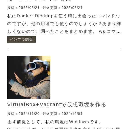
投稿：2025/03/21
最終更新：2025/03/21
私はDocker Desktopを使う時に出会ったコマンドな
のですが、他の用途でも使うのでしょうか？あまり詳
しくないので、調べたことをまとめます。 wslコマン
ドとは Microsoft Learnによると、「WSL」は
インフラ関係
Windows Subsystem for Linuxの略だそうです。 同
ページにこんな記述が・・・何かあったのかな・・・
WSLのバージョンについて WSLにはバージョンがあ
って、WSL1とWSL2が存在しているようです。これ
らの違いは内部の仕組みがだいぶ違っているようで、
用途によって使い分ける必要がありそうです。 WSL1
はVMWareやVirtualBoxなどでLinux...
VirtualBox+Vagrantで仮想環境を作る
投稿：2024/11/20
最終更新：2024/12/01
まず前提として、私の環境はWindowsです。