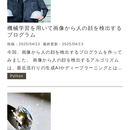
機械学習を用いて画像から人の顔を検出する
プログラム
投稿：2025/04/13
最終更新：2025/04/13
今回、画像から人の顔を検出するプログラムを作って
みました。 画像から人の顔を検出するアルゴリズム
は、最近流行りの生成AIやディープラーニングとはち
ょっと違います。今回は"Haar Cascade"というアル
Python
ゴリズムを活用します。 Haar Cascadeとは 画像か
ら物体検出を行うために用いられるアルゴリズムで
す。画像のピクセルの明るさの差と位置関係から、物
体を検知・識別するアルゴリズムです。 機械学習に
はPython！ 機械学習ではお馴染みのPythonを活用し
ます。なぜならライブラリが充実してるからです。