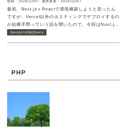
投稿：2024/12/07
最終更新：2024/12/07
最初、Next.js＋Reactで環境構築しようと思ったん
ですが、Vercel以外のホスティングでデプロイするの
が結構手間っていう話を聞いたので、今回はNuxt.js
＋Vue.jsで環境作ってみようかなって思います。
Javascript&jQuery
Node.jsをインストール Nuxt.jsはNode.jsのフレーム
ワークなので、先にNode.jsをインストールしましょ
う。Windowsの場合は、Node.jsのホームページから
インストーラーをダウンロードできます。 インスト
ールウィザードに従ってNode.jsをインストールした
PHP
後、PowerShellで以下のコマンドを実行して、バー
ジョンが表示されたら、インストール出来て...