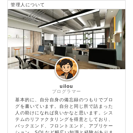
管理人について
付されたWordファイルを開いて、マクロが実行され
ることでemotetに感染します。そして、パソコンが
emotetに感染すると、パソコンに設定されているメ
ールのアカウント情報やアドレス帳の情報を抜き出し
て、悪いやつのサーバーに勝手にデータを送信して...
uilou
プログラマー
基本的に、自分自身の備忘録のつもりでブロ
グを書いています。自分と同じ所で詰まった
人の助けになれば良いかなと思います。シス
テムのリファクタリングを得意としており、
バックエンド、フロントエンド、アプリケー
ション、SQLなど幅広い知識と経験がありま