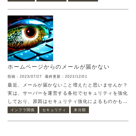
が、別サービスとの連携の兼ね合いもあって、今回
WordPressの管理画面にBASIC認証を導入しようと
思います。 BASIC認証の導入には以下の2つのファイ
ルが必要です。 .htaccess .htpasswd WordPressに
BASIC認証を導入：.htpasswdを作成 まず、BASIC
認証のIDとパスワードを生成しましょう。.htpasswd
を用意する時、LUFTTOOLSさんが便利なの...
ホームページからのメールが届かない
投稿：2023/07/27
最終更新：2023/12/01
最近、メールが届かないこと増えたと思いませんか？
実は、サーバーを運営する各社でセキュリティを強化
しており、原因はセキュリティ強化によるものかもし
れません。 最近のメールセキュリティ強化の発端は
インフラ関係
セキュリティ
未分類
emotetによる"なりすましメール" 最近、メールセキ
ュリティがそろって強化されている原因として、
emotetの大流行があります。 emotetは、メールに添