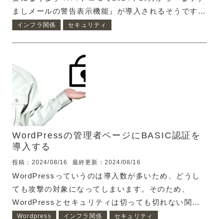
ましメールの警告表示機能』が導入されるそうです。
情報源：ドコモメール、10月から「なりすましメー
インフラ関係
セキュリティ
ル」に警告表示
https://www.watch.impress.co.jp/docs/news/1593689
『なりすましメールの警告表示機能』って具体的に何
かというと、以下の２つのいずれかに該当するメール
に警告を表示するという物です。 フィッシング詐欺
的なメール DNSにDMARCが設定されていないドメ
インからのメール フィッシングメールの警告を表示
するというのが、具体的...
WordPressの管理者ページにBASIC認証を
導入する
投稿：2024/08/16
最終更新：2024/08/16
WordPressっていうのは導入数が多いため、どうし
ても攻撃の対象になってしまいます。そのため、
WordPressとセキュリティは切っても切れない関係
にあります。 セキュリティになるかわかりません
Wordpress
インフラ関係
セキュリティ