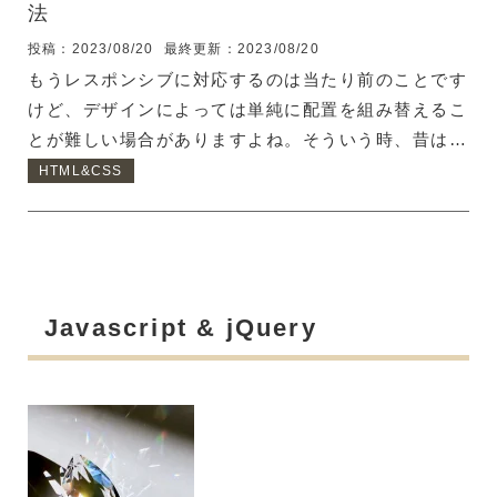
法
投稿：2023/08/20
最終更新：2023/08/20
もうレスポンシブに対応するのは当たり前のことです
けど、デザインによっては単純に配置を組み替えるこ
とが難しい場合がありますよね。そういう時、昔はパ
ソコン用のHTMLとスマホ用のHTMLを別々に用意し
HTML&CSS
て、画面幅に応じて表示を切り替えるということをし
ていました。 しかし、今は１つのHTMLでもレイア
ウトの組み換えができるようになっているんです。し
ばらくHTML/CSSから離れている人は、インライン
要素とブロック要素はわかると思いますが、他にも要
Javascript & jQuery
素のレイアウトパターンが増えているので、ぜひ使っ
てみてください。 display:flexでレイアウトや配置順
を操る ホームページを作っていると、以下のよう
な...