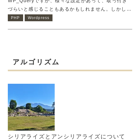
WP_Queryですが、様々な設定があって、取っ付き
づらいと感じることもあるかもしれません。しかし、
設定内容を理解すれば、実はさほど難しいものではあ
PHP
Wordpress
りません。 また、WP_Queryが使えると、Welcart
の商品ページも記事として管理されていますし、施工
事例をカスタム投稿として登録した時にも、記事とし
てWP_Queryで絞り込み表示や並べ替え表示ができ
るようになります。 WP_Queryを使用する上で、特
アルゴリズム
にややこしいのが、tax_queryとmeta_queryなの
で、その2点を説明します。 tax_queryも
meta_queryもWor...
シリアライズとアンシリアライズについて