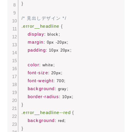
}
/* 見出しデザイン */
.error__headline
{
display
:
;
 block
margin
:
;
 0px -20px
padding
:
;
 10px 20px
color
:
;
 white
font-size
:
;
 20px
font-weight
:
;
 700
background
:
;
 gray
border-radius
:
;
 10px
}
.error__headline--red
{
background
:
;
 red
}