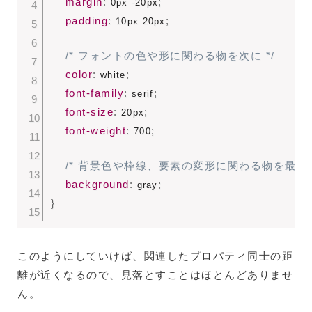
margin
:
;
 0px -20px
padding
:
;
 10px 20px
/* フォントの色や形に関わる物を次に */
color
:
;
 white
font-family
:
;
 serif
font-size
:
;
 20px
font-weight
:
;
 700
/* 背景色や枠線、要素の変形に関わる物を最後に
background
:
;
 gray
}
このようにしていけば、関連したプロパティ同士の距
離が近くなるので、見落とすことはほとんどありませ
ん。