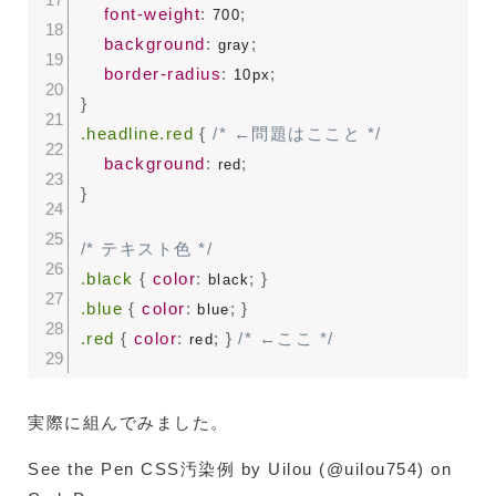
font-weight
:
;
 700
background
:
;
 gray
border-radius
:
;
 10px
}
.headline.red
{
/* ←問題はここと */
background
:
;
 red
}
/* テキスト色 */
.black
{
color
:
;
}
 black
.blue
{
color
:
;
}
 blue
.red
{
color
:
;
}
/* ←ここ */
 red
実際に組んでみました。
See the Pen CSS汚染例 by Uilou (@uilou754) on