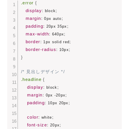
.error
{
display
:
;
 block
margin
:
;
 0px auto
padding
:
;
 20px 35px
max-width
:
;
 640px
border
:
;
 1px solid red
border-radius
:
;
 10px
}
/* 見出しデザイン */
.headline
{
display
:
;
 block
margin
:
;
 0px -20px
padding
:
;
 10px 20px
color
:
;
 white
font-size
:
;
 20px