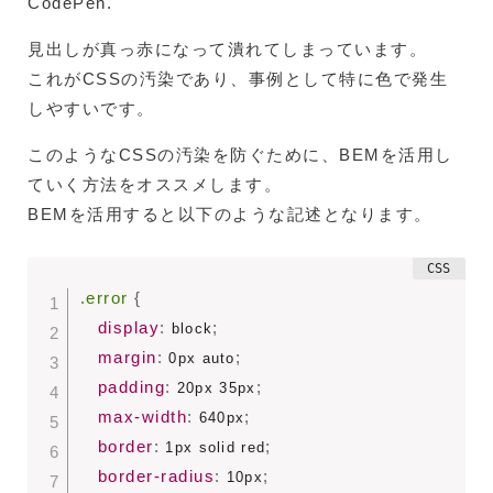
CodePen.
見出しが真っ赤になって潰れてしまっています。
これがCSSの汚染であり、事例として特に色で発生
しやすいです。
このようなCSSの汚染を防ぐために、BEMを活用し
ていく方法をオススメします。
BEMを活用すると以下のような記述となります。
.error
{
display
:
;
 block
margin
:
;
 0px auto
padding
:
;
 20px 35px
max-width
:
;
 640px
border
:
;
 1px solid red
border-radius
:
;
 10px