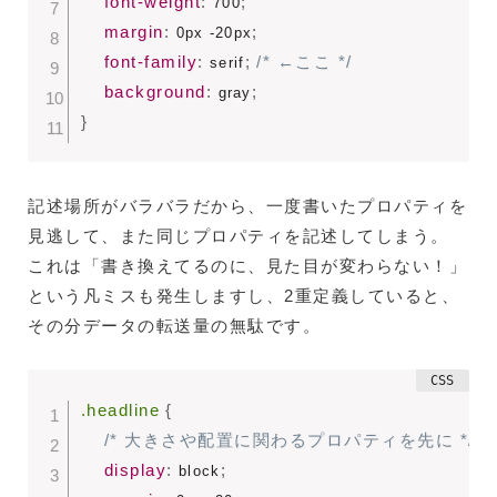
font-weight
:
;
 700
margin
:
;
 0px -20px
font-family
:
;
/* ←ここ */
 serif
background
:
;
 gray
}
記述場所がバラバラだから、一度書いたプロパティを
見逃して、また同じプロパティを記述してしまう。
これは「書き換えてるのに、見た目が変わらない！」
という凡ミスも発生しますし、2重定義していると、
その分データの転送量の無駄です。
.headline
{
/* 大きさや配置に関わるプロパティを先に */
display
:
;
 block