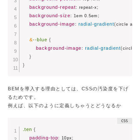
background-repeat
:
;
 repeat-x
background-size
:
;
 1em 0.5em
background-image
:
radial-gradient
(
circle at c
&
--blue 
{
background-image
:
radial-gradient
(
circle a
}
}
BEMを導入する理由としては、CSSの汚染度を下げ
るためです。
例えば、以下のように定義しちゃうとどうなるか
.ten
{
padding-top
:
;
 10px