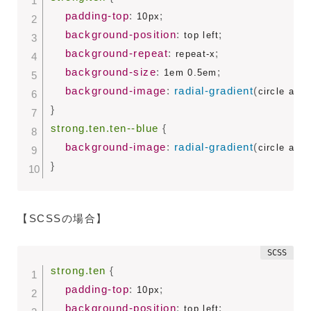
padding-top
:
;
 10px
background-position
:
;
 top left
background-repeat
:
;
 repeat-x
background-size
:
;
 1em 0.5em
background-image
:
radial-gradient
(
circle at c
}
strong.ten.ten--blue
{
background-image
:
radial-gradient
(
circle at c
}
【SCSSの場合】
strong.ten 
{
padding-top
:
;
 10px
background-position
:
;
 top left