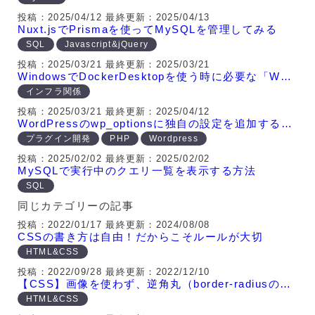
投稿：2025/04/12
最終更新：2025/04/13
Nuxt.jsでPrismaを使ってMySQLを管理してみる
SQL
Javascript&jQuery
投稿：2025/03/21
最終更新：2025/03/21
WindowsでDockerDesktopを使う時に必要な「WSLコマンド」とは
インフラ関係
投稿：2025/03/21
最終更新：2025/04/12
WordPressのwp_optionsに独自の設定を追加する方法
プラグイン開発
PHP
Wordpress
投稿：2025/02/02
最終更新：2025/02/02
MySQLで実行中のクエリ一覧を表示する方法
SQL
同じカテゴリーの記事
投稿：2022/01/17
最終更新：2024/08/08
CSSの書き方は自由！だからこそルールが大切
HTML&CSS
投稿：2022/09/28
最終更新：2022/12/10
【CSS】画像を使わず、逆角丸（border-radiusの反対）を作る方法
HTML&CSS