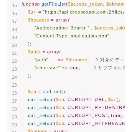
function
getFileList
(
$access_token
,
$dirname
)
$url
=
"https://api.dropboxapi.com/2/files/list
$headers
=
array
(
"Authorization: Bearer "
.
$access_token
,
"Content-Type: application/json"
,
)
;
$post
=
array
(
"path"
=
>
$dirname
,
// 対象のディレ
"recursive"
=
>
true
,
// サブフォルダ
)
;
$ch
=
curl_init
(
)
;
curl_setopt
(
$ch
,
CURLOPT_URL
,
$url
)
;
curl_setopt
(
$ch
,
CURLOPT_RETURNTRAN
curl_setopt
(
$ch
,
CURLOPT_POST
,
true
)
;
curl_setopt
(
$ch
,
CURLOPT_HTTPHEADER
,
$options
=
array
(