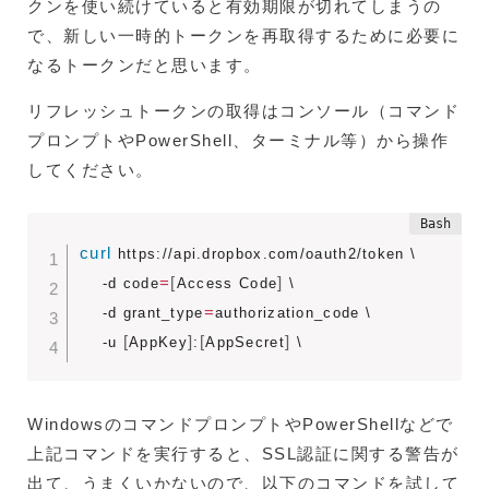
クンを使い続けていると有効期限が切れてしまうの
で、新しい一時的トークンを再取得するために必要に
なるトークンだと思います。
リフレッシュトークンの取得はコンソール（コマンド
プロンプトやPowerShell、ターミナル等）から操作
してください。
curl
 https://api.dropbox.com/oauth2/token \

=
[
]
    -d code
Access Code
 \

=
    -d grant_type
authorization_code \

[
]
[
]
    -u 
AppKey
:
AppSecret
 \
WindowsのコマンドプロンプトやPowerShellなどで
上記コマンドを実行すると、SSL認証に関する警告が
出て、うまくいかないので、以下のコマンドを試して