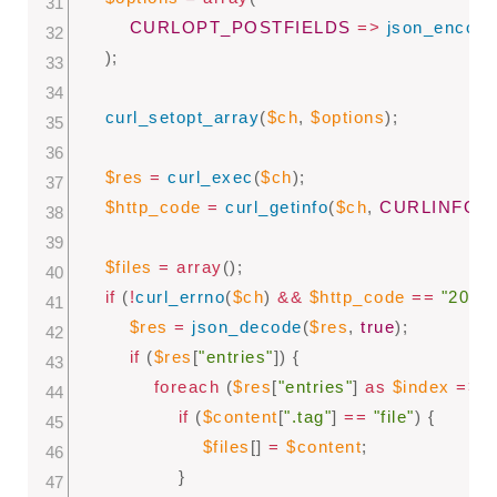
CURLOPT_POSTFIELDS
=
>
json_encode
)
;
curl_setopt_array
(
$ch
,
$options
)
;
$res
=
curl_exec
(
$ch
)
;
$http_code
=
curl_getinfo
(
$ch
,
CURLINFO_
$files
=
array
(
)
;
if
(
!
curl_errno
(
$ch
)
&&
$http_code
==
"200"
)
$res
=
json_decode
(
$res
,
true
)
;
if
(
$res
[
"entries"
]
)
{
foreach
(
$res
[
"entries"
]
as
$index
=
>
$
if
(
$content
[
".tag"
]
==
"file"
)
{
$files
[
]
=
$content
;
}