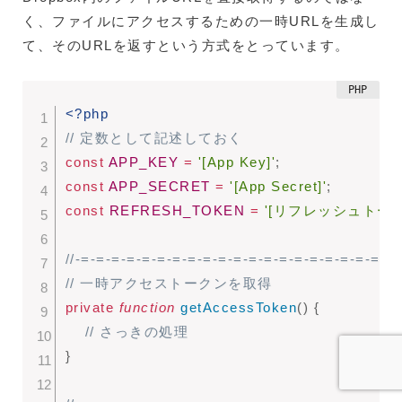
く、ファイルにアクセスするための一時URLを生成し
て、そのURLを返すという方式をとっています。
<?php
// 定数として記述しておく
const
APP_KEY
=
'[App Key]'
;
const
APP_SECRET
=
'[App Secret]'
;
const
REFRESH_TOKEN
=
'[リフレッシュトーク
//-=-=-=-=-=-=-=-=-=-=-=-=-=-=-=-=-=-=-=-=-=
// 一時アクセストークンを取得
private
function
getAccessToken
(
)
{
// さっきの処理
}