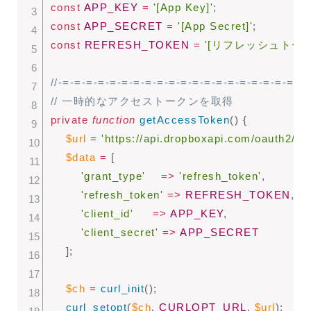
const
APP_KEY
=
'[App Key]'
;
const
APP_SECRET
=
'[App Secret]'
;
const
REFRESH_TOKEN
=
'[リフレッシュトーク
//-=-=-=-=-=-=-=-=-=-=-=-=-=-=-=-=-=-=-=-=-=
// 一時的なアクセストークンを取得
private
function
getAccessToken
(
)
{
$url
=
'https://api.dropboxapi.com/oauth2/to
$data
=
[
'grant_type'
=
>
'refresh_token'
,
'refresh_token'
=
>
REFRESH_TOKEN
,
'client_id'
=
>
APP_KEY
,
'client_secret'
=
>
APP_SECRET
]
;
$ch
=
curl_init
(
)
;
curl_setopt
(
$ch
,
CURLOPT_URL
,
$url
)
;