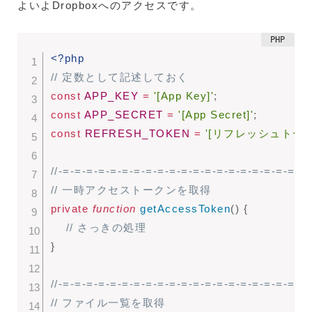
よいよDropboxへのアクセスです。
<?php
// 定数として記述しておく
const
APP_KEY
=
'[App Key]'
;
const
APP_SECRET
=
'[App Secret]'
;
const
REFRESH_TOKEN
=
'[リフレッシュトーク
//-=-=-=-=-=-=-=-=-=-=-=-=-=-=-=-=-=-=-=-=-=
// 一時アクセストークンを取得
private
function
getAccessToken
(
)
{
// さっきの処理
}
//-=-=-=-=-=-=-=-=-=-=-=-=-=-=-=-=-=-=-=-=-=
// ファイル一覧を取得